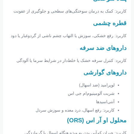
کاربرد: کمک به درمان سوختگی‌های سطحی و جلوگیری از عفونت
قطره چشمی
کاربرد: رفع خشکی، سوزش یا التهاب چشم ناشی از گردوغبار یا دود
داروهای ضد سرفه
کاربرد: کنترل سرفه خشک یا خلط‌دار در شرایط سرما یا آلودگی
داروهای گوارشی
لوپرامید (ضد اسهال)
شربت آلومینیوم‌ام جی اس
آنتی‌اسیدها
کاربرد: رفع اسهال، درد معده و سوزش سردل
محلول او آر اس (ORS)
کاربرد: جبران کم‌آبی بدن به ویژه هنگام اسهال یا گرمازدگی