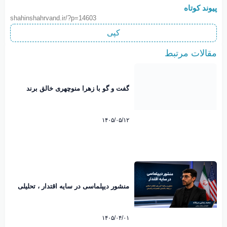
پیوند کوتاه
shahinshahrvand.ir/?p=14603
کپی
مقالات مرتبط
گفت و گو با زهرا منوچهری خالق برند
نوبانو
۱۴۰۵/۰۵/۱۲
منشور دیپلماسی در سایه اقتدار ، تحلیلی
بر پیام تاریخی رهبرانقلاب اسلامی پیرامون
امضاء تفاهم نامه پاکستان. محمد رضایی
میرقائد کارشناس مسائل سیاسی
۱۴۰۵/۰۴/۰۱