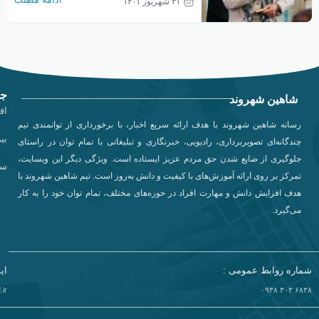
۳۱ شهریور ۱۴۰۱
مهم درباره مسایل روز و پرونده هسته ای یک
تذکر مهم درباره حاج قاسم سلیمانی به مکرون
داد. تذکر مهم رئیسی به مکرون رئیسی در
پایان نشست خبری با رسانه های […]
جد
شاهین شهروند
اق
رسانه شاهین شهروند با هدف ارائه سریع اخبار، با برخورداری از توانمندی تیم
بی
چندگانه‌ای تصویربرداری، رادیویی، خبرنگاری و تبلیغاتی با تمام توان در راستای
جلوگیری از ضایع شدن حق مردم عزیز ایستاده است. ویژگی دیگر این وبسایت،
سی
تمرکز بر روی ارائه آموزش‌های با کیفیت و دانش به‌روز است. تیم شاهین شهروند با
هدف افزایش دانش و مهارت افراد در حوزه‌های مختلف، تمام توان خود را به کار
می‌گیرد.
شماره روابط عمومی :
ای
ir
۶۸۳۸ ۳۰۳ ۰۹۳۸​