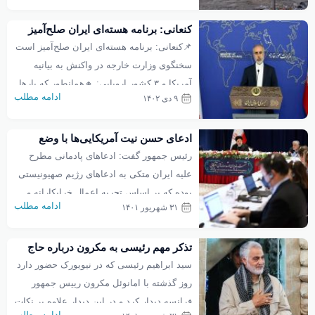
تصمیم خود را برای کاهش عمق عملیات در
کنعانی: برنامه هسته‌ای ایران صلح‌آمیز
مرحله بعدی در جنگ با غزه اعلام کرده است.
است
📌کنعانی: برنامه هسته‌ای ایران صلح‌آمیز است
🔹روزنامهٔ آمریکایی به گفته یک مقام ارشد
سخنگوی وزارت خارجه در واکنش به بیانیه
کشورش نوشته: اسرائیل […]
آمریکا و ۳ کشور اروپایی: 🔸همانطور که بارها
ادامه مطلب
۹ دی ۱۴۰۲
تاکید شده است، برنامه هسته‌ای ایران همواره
صلح آمیز بوده و خواهد بود. ‌ 🔸بسیار مضحک
ادعای حسن نیت آمریکایی‌ها با وضع
است کشورهایی که خود مسئول شرایط فعلی
تحریم‌های جدید سازگار نیست
رئیس جمهور گفت: ادعاهای پادمانی مطرح
در مورد برنامه هسته ای ایران هستند، با قلب
علیه ایران متکی به ادعاهای رژیم صهیونیستی
واقعیت به […]
بوده که بر اساس تجربه اعمال خرابکارانه و
ادامه مطلب
۳۱ شهریور ۱۴۰۱
توطئه‌آمیز آنها علیه تاسیسات هسته‌ای ایران
اساسا فاقد اعتبار است و طرح مجدد ادعاهایی
تذکر مهم رئیسی به مکرون درباره حاج
که مشابه آنها قبلاً رسیدگی و بی‌اساس بودن
قاسم سلیمانی
سید ابراهیم رئیسی که در نیویورک حضور دارد
آنها از زبان آژانس اعلام شده است، صرفاً
روز گذشته با امانوئل مکرون رییس جمهور
بهانه‌تراشی سیاسی برای به […]
فرانسه دیدار کرد و در این دیدار علاوه بر نکات
ادامه مطلب