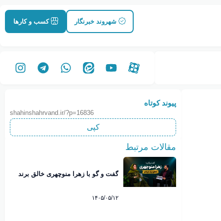
شهروند خبرنگار
کسب و کارها
پیوند کوتاه
shahinshahrvand.ir/?p=16836
کپی
مقالات مرتبط
گفت و گو با زهرا منوچهری خالق برند
نوبانو
۱۴۰۵/۰۵/۱۲