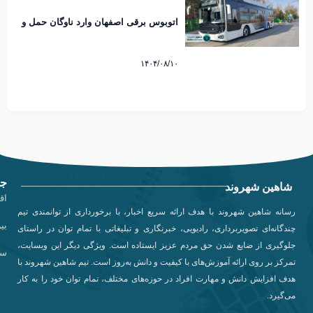
اتوبوس برقی اصفهان وارد ناوگان حمل و
نقل شهری شد
۱۴۰۴/۰۸/۱۰
جد
شاهین شهروند
اق
رسانه شاهین شهروند با هدف ارائه سریع اخبار، با برخورداری از توانمندی تیم
بی
چندگانه‌ای تصویربرداری، رادیویی، خبرنگاری و تبلیغاتی با تمام توان در راستای
جلوگیری از ضایع شدن حق مردم عزیز ایستاده است. ویژگی دیگر این وبسایت،
سی
تمرکز بر روی ارائه آموزش‌های با کیفیت و دانش به‌روز است. تیم شاهین شهروند با
هدف افزایش دانش و مهارت افراد در حوزه‌های مختلف، تمام توان خود را به کار
می‌گیرد.