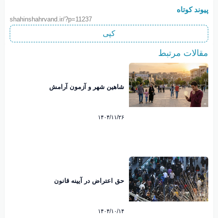
پیوند کوتاه
shahinshahrvand.ir/?p=11237
کپی
مقالات مرتبط
شاهین شهر و آزمون آرامش
۱۴۰۴/۱۱/۲۶
حق اعتراض در آیینه قانون
۱۴۰۴/۱۰/۱۴