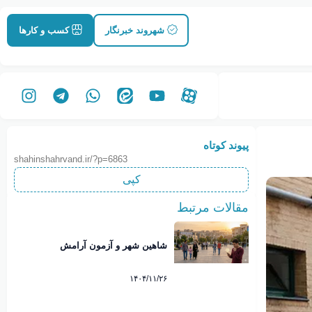
شهروند خبرنگار
کسب و کارها
پیوند کوتاه
shahinshahrvand.ir/?p=6863
کپی
مقالات مرتبط
شاهین شهر و آزمون آرامش
۱۴۰۴/۱۱/۲۶