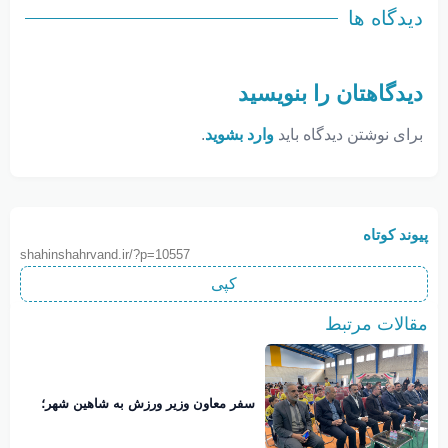
دیدگاه ها
دیدگاهتان را بنویسید
برای نوشتن دیدگاه باید
وارد بشوید
.
پیوند کوتاه
shahinshahrvand.ir/?p=10557
کپی
مقالات مرتبط
سفر معاون وزیر ورزش به شاهین‌ شهر؛
افتتاح چند پروژه ورزشی همزمان با دهه
فجر