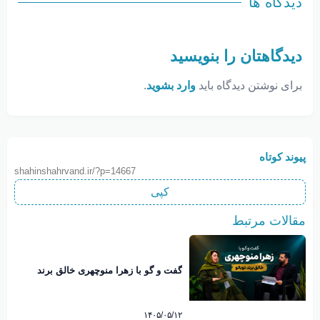
دیدگاه ها
دیدگاهتان را بنویسید
برای نوشتن دیدگاه باید
وارد بشوید
.
پیوند کوتاه
shahinshahrvand.ir/?p=14667
کپی
مقالات مرتبط
گفت و گو با زهرا منوچهری خالق برند
نوبانو
۱۴۰۵/۰۵/۱۲