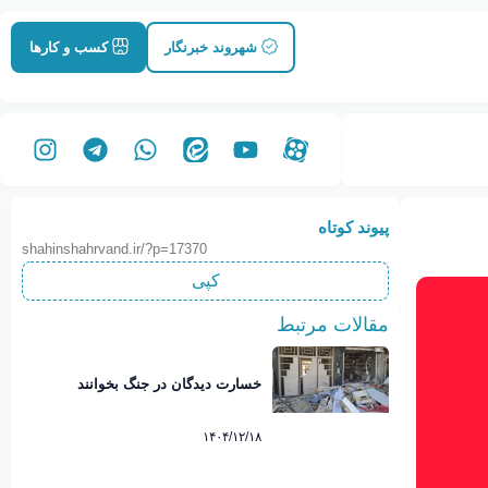
شهروند خبرنگار
کسب و کارها
پیوند کوتاه
shahinshahrvand.ir/?p=17370
کپی
مقالات مرتبط
خسارت دیدگان در جنگ بخوانند
۱۴۰۴/۱۲/۱۸