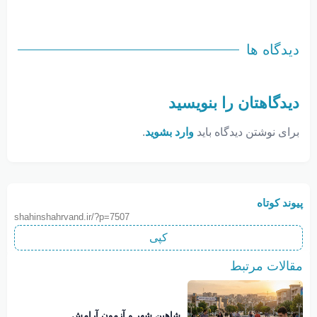
دیدگاه ها
دیدگاهتان را بنویسید
برای نوشتن دیدگاه باید
وارد بشوید
.
پیوند کوتاه
shahinshahrvand.ir/?p=7507
کپی
مقالات مرتبط
شاهین شهر و آزمون آرامش