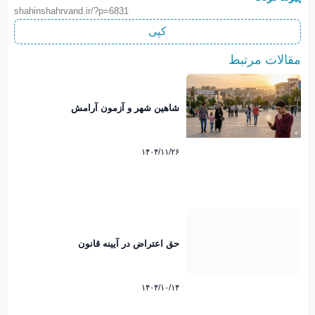
shahinshahrvand.ir/?p=6831
کپی
مقالات مرتبط
شاهین شهر و آزمون آرامش
۱۴۰۴/۱۱/۲۶
حق اعتراض در آیینه قانون
۱۴۰۴/۱۰/۱۴