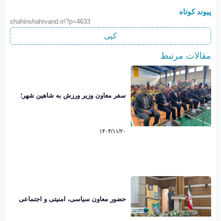
پیوند کوتاه
shahinshahrvand.ir/?p=4633
کپی
مقالات مرتبط
سفر معاون وزیر ورزش به شاهین‌ شهر؛
افتتاح چند پروژه ورزشی همزمان با دهه
فجر
۱۴۰۴/۱۱/۲۰
حضور معاون سیاسی، امنیتی و اجتماعی
فرماندار در برنامه های هفته تربیت بدنی و
ورزش