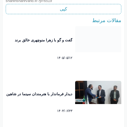
shahinshahrvand.ir/?p=6519
کپی
مقالات مرتبط
گفت و گو با زهرا منوچهری خالق برند
نوبانو
۱۴۰۵/۰۵/۱۲
دیدار فرماندار با هنرمندان سینما در شاهین
شهر؛ فرصتی برای تقویت هنر هفتم
۱۴۰۴/۰۶/۲۳