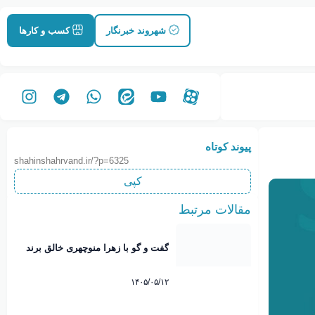
شهروند خبرنگار
کسب و کارها
پیوند کوتاه
shahinshahrvand.ir/?p=6325
کپی
مقالات مرتبط
گفت و گو با زهرا منوچهری خالق برند
نوبانو
۱۴۰۵/۰۵/۱۲