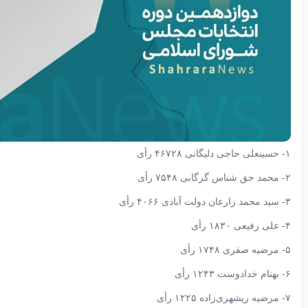
۱- حسینعلی حاجی دلیگانی ۴۶۷۲۸ رأی
۲- محمد حق شناس گرگابی ۷۵۴۸ رأی
۳- سید محمد زارعان دولت آبادی ۴۰۶۶ رأی
۴- علی رفیعی ۱۸۳۰ رأی
۵- مرضیه صفری ۱۷۴۸ رأی
۶- بهنام خدادوست ۱۲۴۳ رأی
۷- مرضیه ریشهری‌زاده ۱۲۲۵ رأی