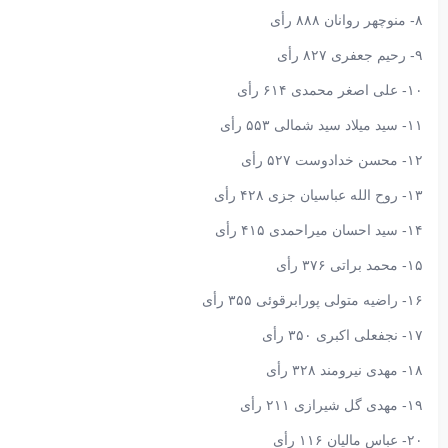
۸- منوچهر روانان ۸۸۸ رأی
۹- رحیم جعفری ۸۲۷ رأی
۱۰- علی اصغر محمدی ۶۱۴ رأی
۱۱- سید میلاد سید شمالی ۵۵۳ رأی
۱۲- محسن خدادوست ۵۲۷ رأی
۱۳- روح الله عباسیان جزی ۴۲۸ رأی
۱۴- سید احسان میراحمدی ۴۱۵ رأی
۱۵- محمد براتی ۳۷۶ رأی
۱۶- راضیه متولی پورابرقوئی ۳۵۵ رأی
۱۷- نجفعلی اکبری ۳۵۰ رأی
۱۸- مهدی نیرومند ۳۲۸ رأی
۱۹- مهدی گل شیرازی ۲۱۱ رأی
۲۰- عباس مالیان ۱۱۶ رأی