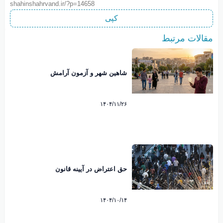
shahinshahrvand.ir/?p=14658
کپی
مقالات مرتبط
شاهین شهر و آزمون آرامش
۱۴۰۴/۱۱/۲۶
حق اعتراض در آیینه قانون
۱۴۰۴/۱۰/۱۴