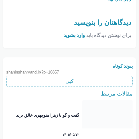
دیدگاهتان را بنویسید
برای نوشتن دیدگاه باید
وارد بشوید
.
پیوند کوتاه
shahinshahrvand.ir/?p=10857
کپی
مقالات مرتبط
گفت و گو با زهرا منوچهری خالق برند
نوبانو
۱۴۰۵/۰۵/۱۲