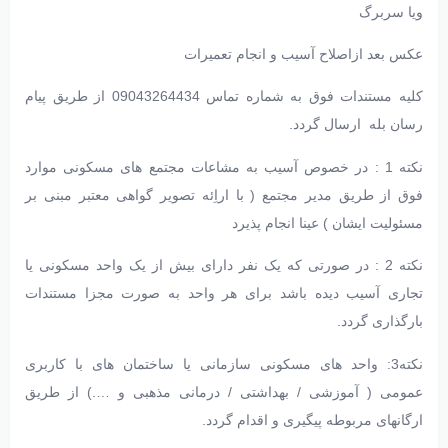
ویا سربرگ
عکس بعد ازاصلاح آسیب و انجام تعمیرات
کلیه مستندات فوق به شماره تماس 09043264434 از طریق پیام
رسان بله ارسال گردد.
نکته 1 : در خصوص آسیب به مشاعات مجتمع های مسکونی موارد
فوق از طریق مدیر مجتمع ( با اراِئه تصویر گواهی معتبر مبنی بر
مسئولیت ایشان ) عینا انجام پذیرد
نکته 2 : در صورتی که یک نفر دارای بیش از یک واحد مسکونی یا
تجاری آسیب دیده باشد برای هر واحد به صورت مجزا مستندات
بارگذاری گردد.
نکته3: واحد های مسکونی سازمانی یا ساختمان های با کاربری
عمومی ( آموزشی / بهداشتی / درمانی مذهبی و ….) از طریق
ارگانهای مربوطه پیگیری و اقدام گردد.