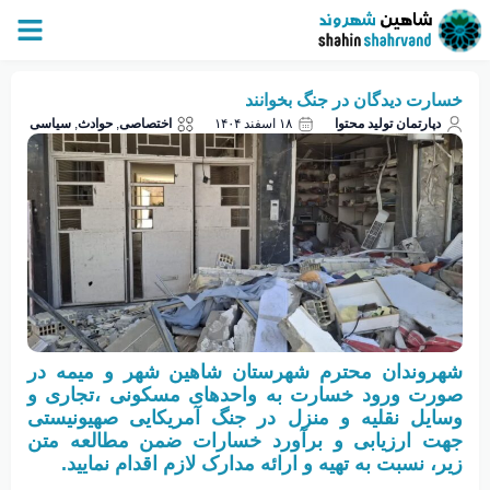
خسارت دیدگان در جنگ بخوانند
دپارتمان تولید محتوا
۱۸ اسفند ۱۴۰۴
اختصاصی
,
حوادث
,
سیاسی
شهروندان محترم شهرستان شاهین شهر و میمه در
صورت ورود خسارت به واحدهای مسکونی ،تجاری و
وسایل نقلیه و منزل در جنگ آمریکایی صهیونیستی
جهت ارزیابی و برآورد خسارات ضمن مطالعه متن
زیر، نسبت به تهیه و ارائه مدارک لازم اقدام نمایید.