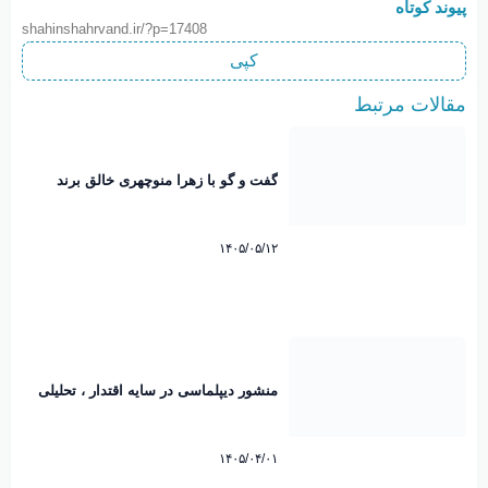
پیوند کوتاه
shahinshahrvand.ir/?p=17408
کپی
مقالات مرتبط
گفت و گو با زهرا منوچهری خالق برند
نوبانو
۱۴۰۵/۰۵/۱۲
منشور دیپلماسی در سایه اقتدار ، تحلیلی
بر پیام تاریخی رهبرانقلاب اسلامی پیرامون
امضاء تفاهم نامه پاکستان. محمد رضایی
میرقائد کارشناس مسائل سیاسی
۱۴۰۵/۰۴/۰۱