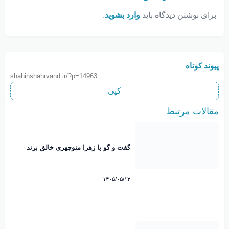
برای نوشتن دیدگاه باید
وارد بشوید
.
پیوند کوتاه
shahinshahrvand.ir/?p=14963
کپی
مقالات مرتبط
گفت و گو با زهرا منوچهری خالق برند
نوبانو
۱۴۰۵/۰۵/۱۲