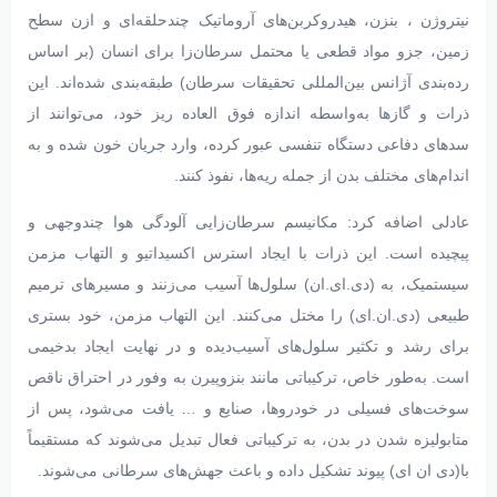
نیتروژن ، بنزن، هیدروکربن‌های آروماتیک چندحلقه‌ای و ازن سطح
زمین، جزو مواد قطعی یا محتمل سرطان‌زا برای انسان (بر اساس
رده‌بندی آژانس بین‌المللی تحقیقات سرطان) طبقه‌بندی شده‌اند. این
ذرات و گازها به‌واسطه اندازه فوق العاده ریز خود، می‌توانند از
سدهای دفاعی دستگاه تنفسی عبور کرده، وارد جریان خون شده و به
اندام‌های مختلف بدن از جمله ریه‌ها، نفوذ کنند.
عادلی اضافه کرد: مکانیسم سرطان‌زایی آلودگی هوا چندوجهی و
پیچیده است. این ذرات با ایجاد استرس اکسیداتیو و التهاب مزمن
سیستمیک، به (دی.ای.ان) سلول‌ها آسیب می‌زنند و مسیرهای ترمیم
طبیعی (دی.ان.ای) را مختل می‌کنند. این التهاب مزمن، خود بستری
برای رشد و تکثیر سلول‌های آسیب‌دیده و در نهایت ایجاد بدخیمی
است. به‌طور خاص، ترکیباتی مانند بنزوپیرن به وفور در احتراق ناقص
سوخت‌های فسیلی در خودروها، صنایع و … یافت می‌شود، پس از
متابولیزه شدن در بدن، به ترکیباتی فعال تبدیل می‌شوند که مستقیماً
با(دی ان ای) پیوند تشکیل داده و باعث جهش‌های سرطانی می‌شوند.