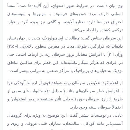
وی بیان داشت: در شرایط شهر اصفهان، این آلاینده‌ها عمدتاً منشأ
انسانی دارند، تردد خودروهای فرسوده با موتورها و سیستم‌های
احتراق غیراستاندارد، صنایع آلاینده، و گاهی نیز پدیده گرد و غبار،
ترکیبی کشنده را ایجاد می‌کنند.
این سرطان شناس گفت: مطالعات اپیدمیولوژیک متعدد در جهان نشان
داده‌اند که قرارگیری طولانی‌مدت در معرض سطوح بالای(پی ام۲.۵)
و(ان ا ۲) با افزایش معنادار بروز سرطان ریه در ارتباط است، حتی
در افرادی که هرگز سیگار نکشیده‌اند. این خطر برای ساکنین مناطق
نزدیک به خیابان‌های پرترافیک یا مراکز صنعتی به مراتب بیشتر است.
او اعلام کرد: علاوه بر سرطان ریه، شواهد قوی از ارتباط آلودگی هوا
با افزایش خطر سرطان‌های مثانه (به دلیل دفع متابولیت‌های سمی از
طریق ادرار)، سرطان خون (به دلیل تأثیر مستقیم بر مغز استخوان) و
احتمالاً سرطان سینه وجود دارد.
عادلی در توضیحات بیشتر گفت: این موضوع به ویژه برای گروه‌های
آسیب‌پذیر مانند کودکان، سالمندان، بیماران قلبی-عروقی و ریوی و