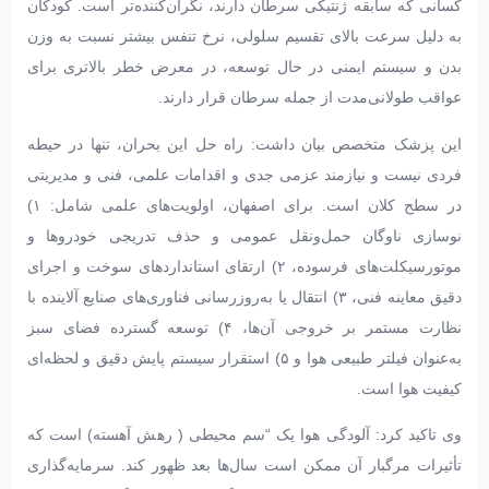
کسانی که سابقه ژنتیکی سرطان دارند، نگران‌کننده‌تر است. کودکان
به دلیل سرعت بالای تقسیم سلولی، نرخ تنفس بیشتر نسبت به وزن
بدن و سیستم ایمنی در حال توسعه، در معرض خطر بالاتری برای
عواقب طولانی‌مدت از جمله سرطان قرار دارند.
این پزشک متخصص بیان داشت: راه حل این بحران، تنها در حیطه
فردی نیست و نیازمند عزمی جدی و اقدامات علمی، فنی و مدیریتی
در سطح کلان است. برای اصفهان، اولویت‌های علمی شامل: ۱)
نوسازی ناوگان حمل‌ونقل عمومی و حذف تدریجی خودروها و
موتورسیکلت‌های فرسوده، ۲) ارتقای استانداردهای سوخت و اجرای
دقیق معاینه فنی، ۳) انتقال یا به‌روزرسانی فناوری‌های صنایع آلاینده با
نظارت مستمر بر خروجی آن‌ها، ۴) توسعه گسترده فضای سبز
به‌عنوان فیلتر طبیعی هوا و ۵) استقرار سیستم پایش دقیق و لحظه‌ای
کیفیت هوا است.
وی تاکید کرد: آلودگی هوا یک “سم محیطی ( رهش آهسته) است که
تأثیرات مرگبار آن ممکن است سال‌ها بعد ظهور کند. سرمایه‌گذاری