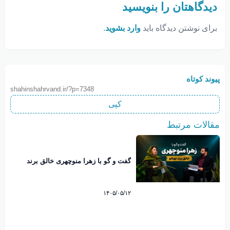
دیدگاهتان را بنویسید
برای نوشتن دیدگاه باید
وارد بشوید
.
پیوند کوتاه
shahinshahrvand.ir/?p=7348
کپی
مقالات مرتبط
گفت و گو با زهرا منوچهری خالق برند
نوبانو
۱۴۰۵/۰۵/۱۲