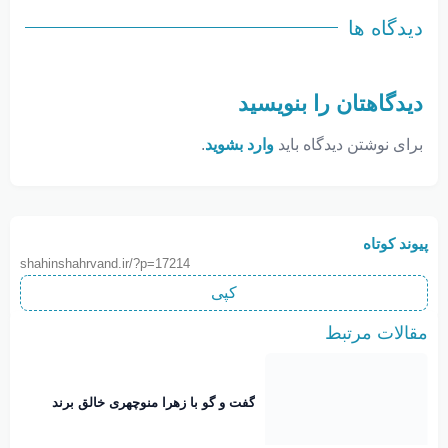
دیدگاه ها
دیدگاهتان را بنویسید
برای نوشتن دیدگاه باید
وارد بشوید
.
پیوند کوتاه
shahinshahrvand.ir/?p=17214
کپی
مقالات مرتبط
گفت و گو با زهرا منوچهری خالق برند
نوبانو