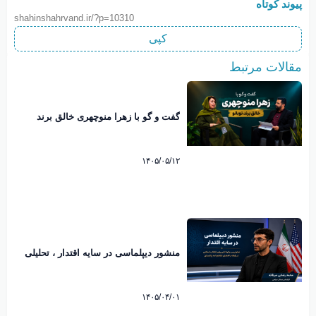
پیوند کوتاه
shahinshahrvand.ir/?p=10310
کپی
مقالات مرتبط
گفت و گو با زهرا منوچهری خالق برند
نوبانو
۱۴۰۵/۰۵/۱۲
منشور دیپلماسی در سایه اقتدار ، تحلیلی
بر پیام تاریخی رهبرانقلاب اسلامی پیرامون
امضاء تفاهم نامه پاکستان. محمد رضایی
میرقائد کارشناس مسائل سیاسی
۱۴۰۵/۰۴/۰۱