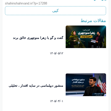
shahinshahrvand.ir/?p=17288
کپی
مقالات مرتبط
گفت و گو با زهرا منوچهری خالق برند
نوبانو
۱۴۰۵/۰۵/۱۲
منشور دیپلماسی در سایه اقتدار ، تحلیلی
بر پیام تاریخی رهبرانقلاب اسلامی پیرامون
امضاء تفاهم نامه پاکستان. محمد رضایی
میرقائد کارشناس مسائل سیاسی
۱۴۰۵/۰۴/۰۱