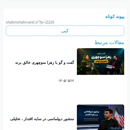
پیوند کوتاه
shahinshahrvand.ir/?p=11116
کپی
مقالات مرتبط
گفت و گو با زهرا منوچهری خالق برند
نوبانو
۱۴۰۵/۰۵/۱۲
منشور دیپلماسی در سایه اقتدار ، تحلیلی
بر پیام تاریخی رهبرانقلاب اسلامی پیرامون
امضاء تفاهم نامه پاکستان. محمد رضایی