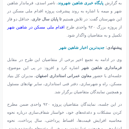
به گزارش
پایگاه خبری شاهین شهروند
، ناصر اسدی، فرماندار شاهین‌
شهر و میمه با اشاره به روند پیشرفت پروژه اقدام ملی مسکن در
این شهرستان گفت: در تلاش هستیم
تا پایان سال جاری
، حداقل دو فاز
از پروژه بزرگ ۹۲۰ واحدی طرح
اقدام ملی مسکن در شاهین‌ شهر
تکمیل و به متقاضیان واگذار شود.
پیشنهادی:
جدیدترین اخبار شاهین شهر
وی در ادامه به تجمع اخیر برخی از متقاضیان این طرح در مقابل
فرمانداری شاهین‌ شهر
اشاره کرد و افزود: در پی این موضوع،
جلسه‌ای با حضور
معاون عمرانی استانداری اصفهان
، مدیران کل بنیاد
مسکن، راه و شهرسازی، دفتر فنی استانداری، سایر نهادهای مسئول
و همچنین نمایندگان متقاضیان برگزار شد.
در این جلسه، نمایندگان متقاضیان پروژه ۹۲۰ واحدی ضمن مطرح
کردن مشکلات و دغدغه‌های خود، خواستار شفاف‌سازی درباره نحوه
محاسبه افزایش قیمت‌ها، اقساط پرداختی، سال پرداخت، نحوه
امتیازدهی، و همچنین عمل‌نشدن به برخی از وعده‌های داده‌شده شدند.