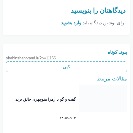
دیدگاهتان را بنویسید
برای نوشتن دیدگاه باید
وارد بشوید
.
پیوند کوتاه
shahinshahrvand.ir/?p=11166
کپی
مقالات مرتبط
گفت و گو با زهرا منوچهری خالق برند
نوبانو
۱۴۰۵/۰۵/۱۲