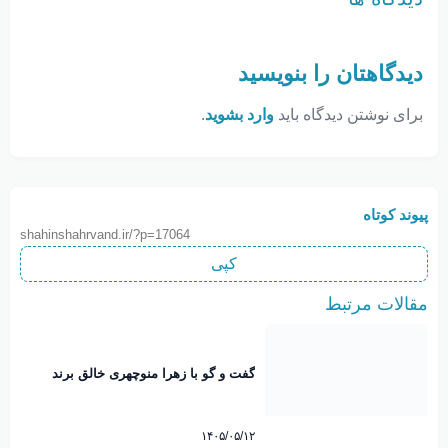
دیدگاهتان را بنویسید
برای نوشتن دیدگاه باید
وارد بشوید
.
پیوند کوتاه
shahinshahrvand.ir/?p=17064
کپی
مقالات مرتبط
گفت و گو با زهرا منوچهری خالق برند
نوبانو
۱۴۰۵/۰۵/۱۲