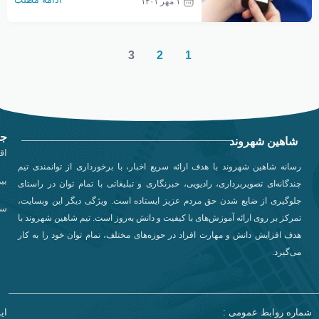
۱ مهر ۱۴۰۱
اینستاگرام بخاطر عکس و ویدیوهای جذابی که
داره، حجم زیادی از اینترنت رو مصرف میکنه.
با این گرونی های اخیر و افزایش قیمت بسته
3
2
1
های اینترنت، استفاده مداوم از اینستاگرام و
خرید […]
جد
شاهین شهروند
اق
رسانه شاهین شهروند با هدف ارائه سریع اخبار، با برخورداری از توانمندی تیم
بی
چندگانه‌ای تصویربرداری، رادیویی، خبرنگاری و تبلیغاتی با تمام توان در راستای
جلوگیری از ضایع شدن حق مردم عزیز ایستاده است. ویژگی دیگر این وبسایت،
سی
تمرکز بر روی ارائه آموزش‌های با کیفیت و دانش به‌روز است. تیم شاهین شهروند با
هدف افزایش دانش و مهارت افراد در حوزه‌های مختلف، تمام توان خود را به کار
می‌گیرد.
شماره روابط عمومی :
ای