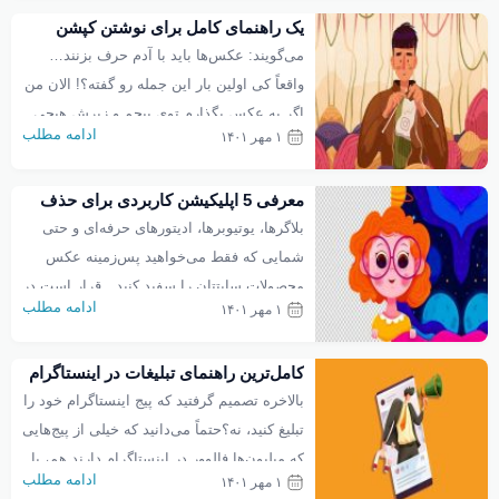
یک راهنمای کامل برای نوشتن کپشن
کنند. حالا تصور کنید که یک کاربر با […]
اینستاگرام
می‌گویند: عکس‌ها باید با آدم حرف بزنند…
واقعاً کی اولین بار این جمله رو گفته؟! الان من
اگر یه عکس بگذارم توی پیجم و زیرش هیچی
ادامه مطلب
۱ مهر ۱۴۰۱
ننویسم، چجوری قراره با مخاطبم ارتباط
برقرار کنم؟ نه واقعاً، اینطوری موفق نمیشم.
معرفی 5 اپلیکیشن کاربردی برای حذف
نه تنها باید کپشن بنویسم، بلکه باید اصول
پس‌زمینه عکس و ویدیو
بلاگرها، یوتیوبرها، ادیتورهای حرفه‌ای و حتی
کپشن نوشتن را هم یاد بگیرم… نوشتن کپشن
شمایی که فقط می‌خواهید پس‌زمینه عکس
اینستاگرام، آنقدرها هم […]
محصولات سایتتان را سفید کنید…قرار است در
ادامه مطلب
۱ مهر ۱۴۰۱
این مقاله، زیر و بم کار را یاد بگیرید تا دیگر
مجبور نباشید التماس بقیه کنید که پس‌زمینه
کامل‌ترین راهنمای تبلیغات در اینستاگرام
عکس‌ها یا ویدیوهایتان را تغییر دهند 🙂البته
بالاخره تصمیم گرفتید که پیج اینستاگرام خود را
مزاح می‌کنیم، خیلی وقت‌ها باید کار را سپرد به
تبلیغ کنید، نه؟حتماً می‌دانید که خیلی از پیج‌هایی
کاردان! اما […]
که میلیون‌ها فالوور در اینستاگرام دارند هم، با
ادامه مطلب
۱ مهر ۱۴۰۱
تبلیغات به اینجا رسیدند! وگرنه اگر می‌خواستند